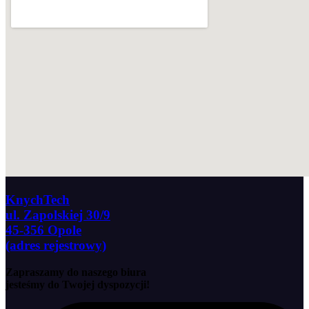
KnychTech
ul. Zapolskiej 30/9
45-356 Opole
(adres rejestrowy)
Zapraszamy do naszego biura
jesteśmy do Twojej dyspozycji!