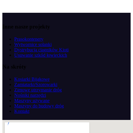
Inne nasze projekty
Prasokontenery
Wytwornice solanki
Dystrybucja ciągników Kioti
Usuwanie szkód łowieckich
Na skróty
Kosiarki Bijakowe
Zamiatarki/Szorowarki
Zimowe utrzymanie dróg
Nośniki narzędzi
Maszyny używane
Maszyny do budowy dróg
Kontakt