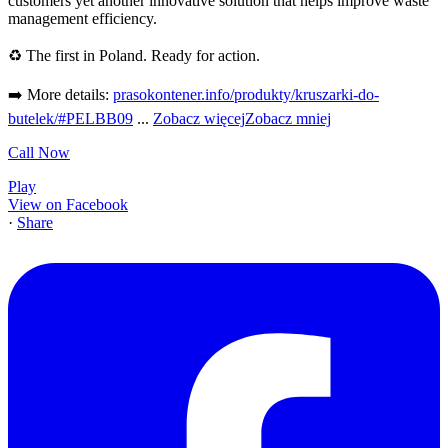
customers yet another innovative solution that helps improve waste
management efficiency.
♻️ The first in Poland. Ready for action.
➡️ More details:
prasokontener.info/produkty/kruszarki-do-
butelek/#PELBB09
...
Zobacz więcej
Zobacz mniej
Call Now
Play
View on Facebook
·
Share