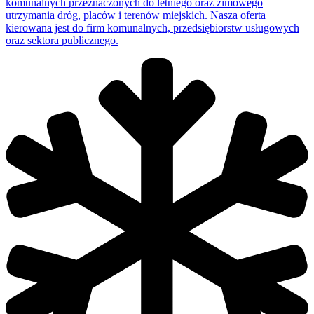
komunalnych przeznaczonych do letniego oraz zimowego
utrzymania dróg, placów i terenów miejskich. Nasza oferta
kierowana jest do firm komunalnych, przedsiębiorstw usługowych
oraz sektora publicznego.