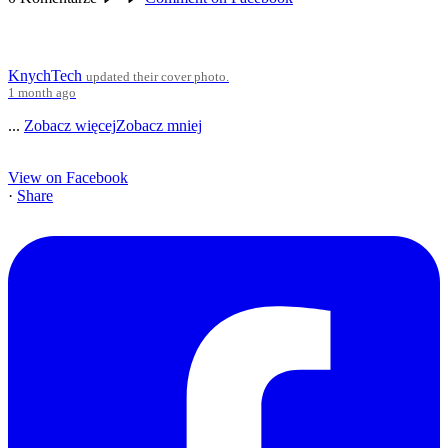
KnychTech
updated their cover photo.
1 month ago
...
Zobacz więcej
Zobacz mniej
View on Facebook
·
Share