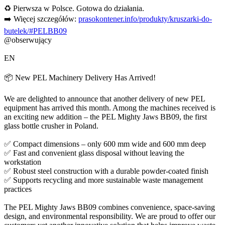
♻️ Pierwsza w Polsce. Gotowa do działania.
➡️ Więcej szczegółów:
prasokontener.info/produkty/kruszarki-do-
butelek/#PELBB09
@obserwujący
EN
📦 New PEL Machinery Delivery Has Arrived!
We are delighted to announce that another delivery of new PEL
equipment has arrived this month. Among the machines received is
an exciting new addition – the PEL Mighty Jaws BB09, the first
glass bottle crusher in Poland.
✅ Compact dimensions – only 600 mm wide and 600 mm deep
✅ Fast and convenient glass disposal without leaving the
workstation
✅ Robust steel construction with a durable powder-coated finish
✅ Supports recycling and more sustainable waste management
practices
The PEL Mighty Jaws BB09 combines convenience, space-saving
design, and environmental responsibility. We are proud to offer our