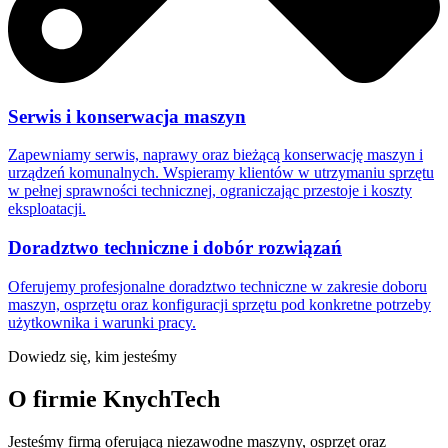
Serwis i konserwacja maszyn
Zapewniamy serwis, naprawy oraz bieżącą konserwację maszyn i
urządzeń komunalnych. Wspieramy klientów w utrzymaniu sprzętu
w pełnej sprawności technicznej, ograniczając przestoje i koszty
eksploatacji.
Doradztwo techniczne i dobór rozwiązań
Oferujemy profesjonalne doradztwo techniczne w zakresie doboru
maszyn, osprzętu oraz konfiguracji sprzętu pod konkretne potrzeby
użytkownika i warunki pracy.
Dowiedz się, kim jesteśmy
O firmie KnychTech
Jesteśmy firmą oferującą niezawodne maszyny, osprzęt oraz