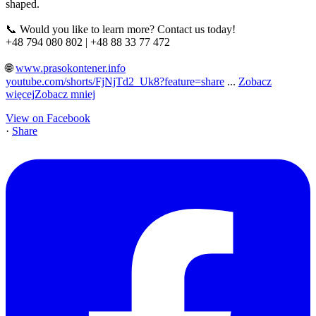
shaped.
📞 Would you like to learn more? Contact us today!
+48 794 080 802 | +48 88 33 77 472
🌐
www.prasokontener.info
youtube.com/shorts/FjNjTd2_Uk8?feature=share
...
Zobacz
więcej
Zobacz mniej
View on Facebook
·
Share