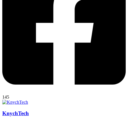
145
KnychTech