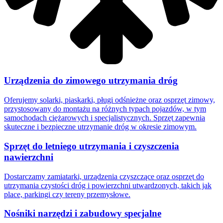
Urządzenia do zimowego utrzymania dróg
Oferujemy solarki, piaskarki, pługi odśnieżne oraz osprzęt zimowy,
przystosowany do montażu na różnych typach pojazdów, w tym
samochodach ciężarowych i specjalistycznych. Sprzęt zapewnia
skuteczne i bezpieczne utrzymanie dróg w okresie zimowym.
Sprzęt do letniego utrzymania i czyszczenia
nawierzchni
Dostarczamy zamiatarki, urządzenia czyszczące oraz osprzęt do
utrzymania czystości dróg i powierzchni utwardzonych, takich jak
place, parkingi czy tereny przemysłowe.
Nośniki narzędzi i zabudowy specjalne